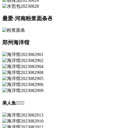
最爱-河南粉浆面条🍜
郑州海洋馆
美人鱼🧜🏻‍♀️