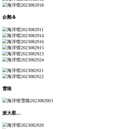
企鹅🐧
雪狼
派大星…