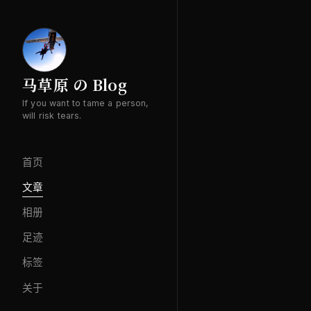
马草原 の Blog
If you want to tame a person,
will risk tears.
首页
文章
相册
足迹
标签
关于