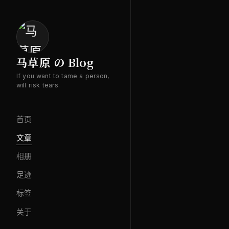
马草原 の Blog
If you want to tame a person,
will risk tears.
首页
文章
相册
足迹
标签
关于