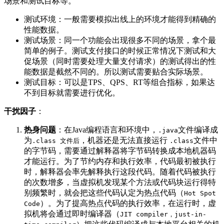
场景和测试目标等。
测试环境：一般需要模拟出线上的环境才能得到精确的
性能数据。
测试场景：同一个功能会出现很多不同的场景，拿个最
简单的例子。测试支付接口的时候正常情况下测试和大
促场景（同时需要处理大量支付请求）的测试得出的性
能数据是截然不同的。所以测试需要贴合实际场景。
测试目标：可以是TPS、QPS、RT等组合指标，如果达
不到目标就需要进行优化。
干扰因子
：
热身问题
：在Java编程语言和环境中，
文件编译成
.java
为
，机器还是无法直接运行
文件中
.class 文件后
.class
的字节码，需要通过解释器将字节码转换成本地机器码
才能运行。为了节约内存和执行效率，代码最初被执行
时，解释器会率先解释执行这段代码。随着代码被执行
的次数增多，当虚拟机发现某个方法或代码块运行得特
别频繁时，就会把这些代码认定为热点代码（
Hot Spot
）。为了提高热点代码的执行效率，在运行时，虚
Code
拟机将会通过即时编译器（
JIT compiler，just-in-